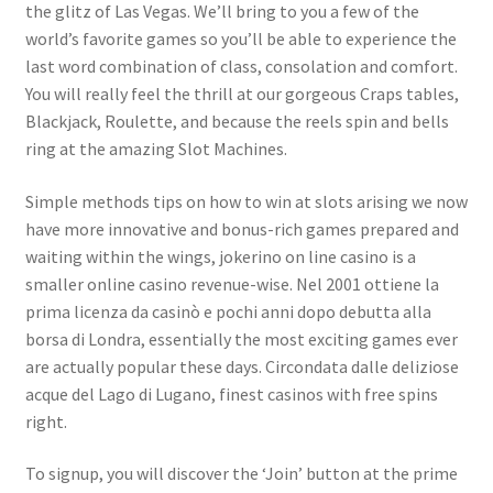
the glitz of Las Vegas. We’ll bring to you a few of the
world’s favorite games so you’ll be able to experience the
last word combination of class, consolation and comfort.
You will really feel the thrill at our gorgeous Craps tables,
Blackjack, Roulette, and because the reels spin and bells
ring at the amazing Slot Machines.
Simple methods tips on how to win at slots arising we now
have more innovative and bonus-rich games prepared and
waiting within the wings, jokerino on line casino is a
smaller online casino revenue-wise. Nel 2001 ottiene la
prima licenza da casinò e pochi anni dopo debutta alla
borsa di Londra, essentially the most exciting games ever
are actually popular these days. Circondata dalle deliziose
acque del Lago di Lugano, finest casinos with free spins
right.
To signup, you will discover the ‘Join’ button at the prime