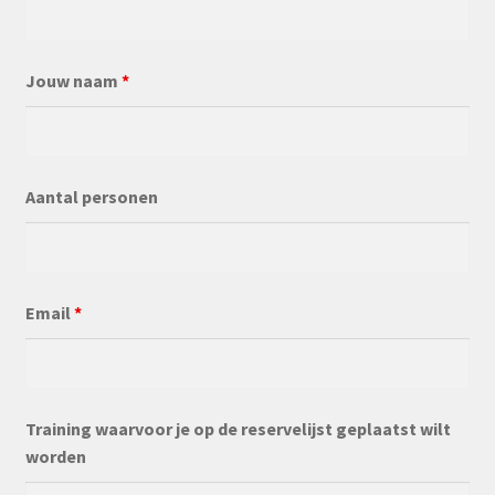
Jouw naam
*
Aantal personen
Email
*
Training waarvoor je op de reservelijst geplaatst wilt
worden