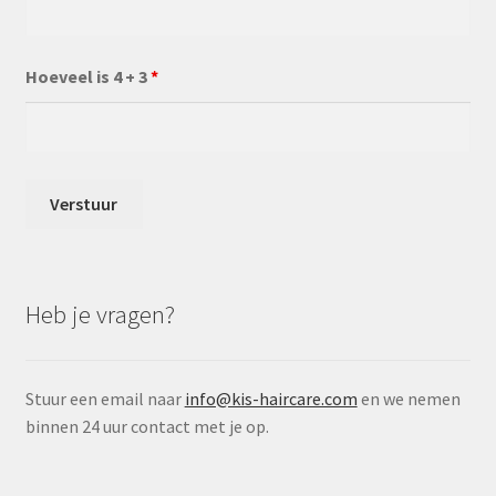
Hoeveel is 4 + 3
*
Heb je vragen?
Stuur een email naar
info@kis-haircare.com
en we nemen
binnen 24 uur contact met je op.