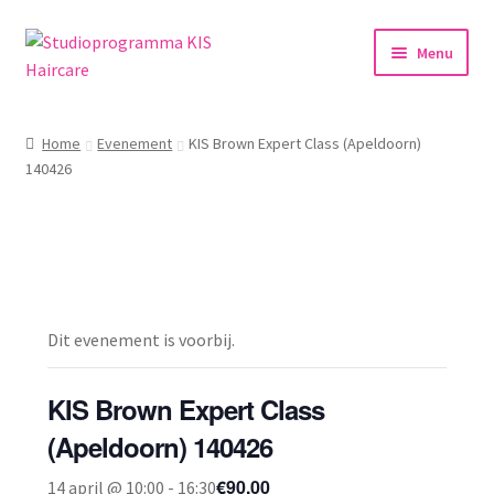
Ga
Ga
Menu
door
direct
naar
naar
navigatie
de
Home
Evenement
KIS Brown Expert Class (Apeldoorn)
inhoud
140426
« Alle Evenementen
Dit evenement is voorbij.
KIS Brown Expert Class
(Apeldoorn) 140426
€90.00
14 april @ 10:00
-
16:30