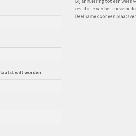
Bij annulering tot een week v
restitutie van het cursusbedr
Deelname door een plaatsverv
plaatst wilt worden