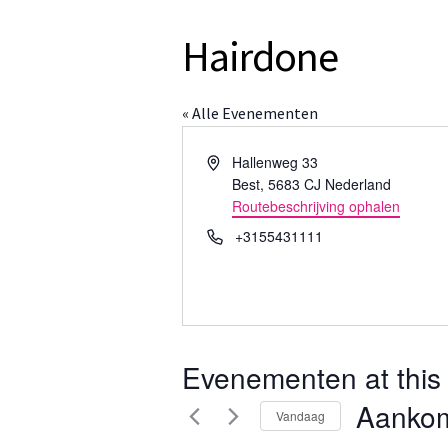
Hairdone
« Alle Evenementen
A
Hallenweg 33
d
Best
,
5683 CJ
Nederland
r
Routebeschrijving ophalen
e
T
+3155431111
s
e
l
e
f
o
Evenementen at this 
o
n
Aanko
Vandaag
S