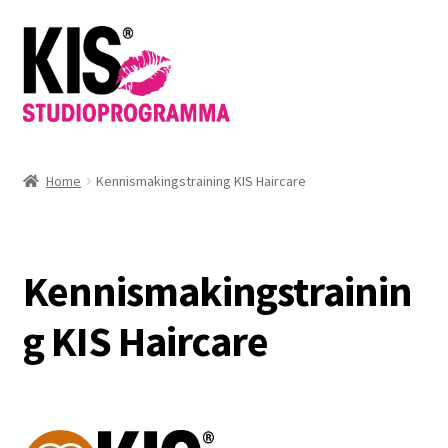
Ga
Ga
door
direct
naar
naar
navigatie
de
inhoud
Home
Kennismakingstraining KIS Haircare
Kennismakingstrainin
g KIS Haircare