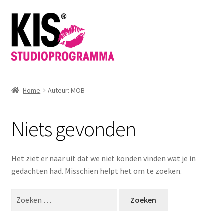
Ga
Ga
door
direct
naar
naar
navigatie
de
inhoud
Home
Auteur: MOB
Niets gevonden
Het ziet er naar uit dat we niet konden vinden wat je in
gedachten had. Misschien helpt het om te zoeken.
Zoeken
naar: